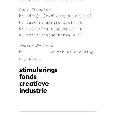
Adri Schokker
M: adri[at]evolving-objects.nl
M: talk[at]adrischokker.nu
W: https://adrischokker.nu
W: https://nouenherkauw.nl
Wouter Reckman
M: wouter[at]evolving-
objects.nl