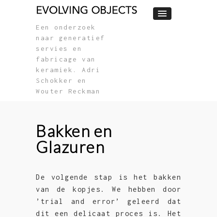
Een onderzoek
naar generatief
servies en
fabricage van
keramiek. Adri
Schokker en
Wouter Reckman
Bakken en
Glazuren
De volgende stap is het bakken
van de kopjes. We hebben door
’trial and error’ geleerd dat
dit een delicaat proces is. Het